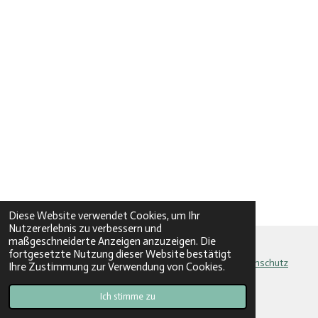
Diese Website verwendet Cookies, um Ihr
Nutzererlebnis zu verbessern und
maßgeschneiderte Anzeigen anzuzeigen. Die
fortgesetzte Nutzung dieser Website bestätigt
AGB
|
Zahlung und Versand
|
Widerrufsbelehrung
|
Datenschutz
Ihre Zustimmung zur Verwendung von Cookies.
© 2024 - 2026 BuBo Yarn
Ich stimme zu