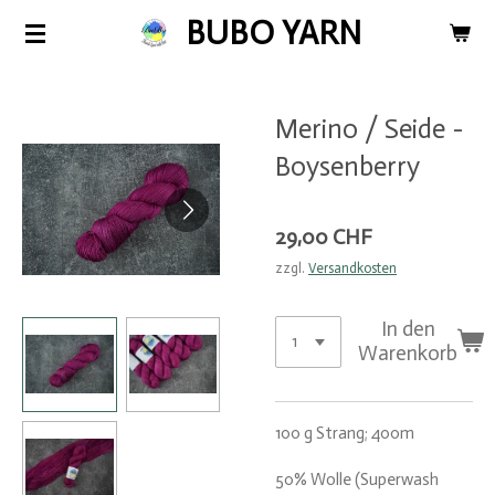
BUBO YARN
Zum
Hauptinhalt
springen
Merino / Seide -
Boysenberry
29,00 CHF
zzgl.
Versandkosten
In den
Warenkorb
100 g Strang; 400m
50% Wolle (Superwash