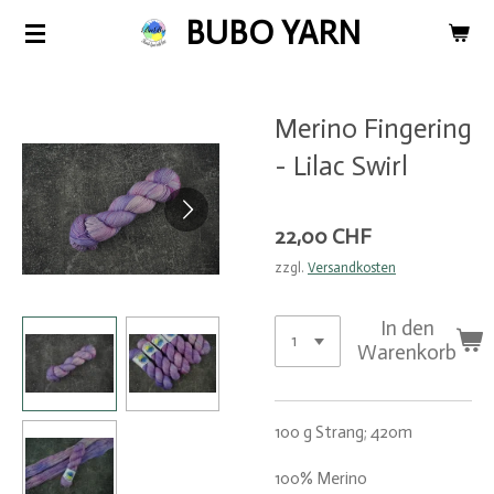
BUBO YARN
Zum
Hauptinhalt
springen
Merino Fingering
- Lilac Swirl
22,00 CHF
zzgl.
Versandkosten
In den
Warenkorb
100 g Strang; 420m
100% Merino