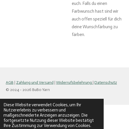
euch. Falls du einen
Farbwunsch hast sind wir
auch offen speziell für dich
deine Wunschfärbung zu
färben.
AGB
|
Zahlung und Versand
|
Widerrufsbelehrung
|
Datenschutz
© 2024 - 2026 BuBo Yarn
Diese Website verwendet Cookies, um Ihr
Nutzererlebnis zu verbessern und
maßgeschneiderte Anzeigen anzuzeigen. Die
fortgesetzte Nutzung dieser Website bestätigt
Ihre Zustimmung zur Verwendung von Cookies.