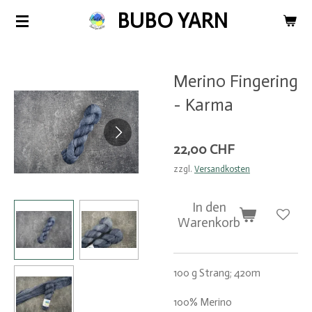
BUBO YARN
Zum
Hauptinhalt
springen
Merino Fingering
- Karma
22,00 CHF
zzgl.
Versandkosten
In den
Warenkorb
100 g Strang; 420m
100% Merino