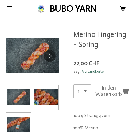
BUBO YARN
Zum
Hauptinhalt
springen
Merino Fingering
- Spring
22,00 CHF
zzgl.
Versandkosten
In den
Warenkorb
100 g Strang; 420m
100% Merino