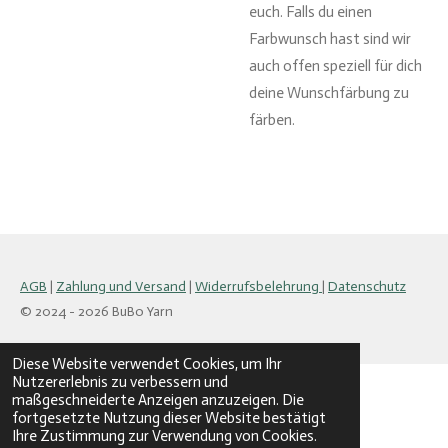
euch. Falls du einen
Farbwunsch hast sind wir
auch offen speziell für dich
deine Wunschfärbung zu
färben.
AGB
|
Zahlung und Versand
|
Widerrufsbelehrung
|
Datenschutz
© 2024 - 2026 BuBo Yarn
Diese Website verwendet Cookies, um Ihr
Nutzererlebnis zu verbessern und
maßgeschneiderte Anzeigen anzuzeigen. Die
fortgesetzte Nutzung dieser Website bestätigt
Ihre Zustimmung zur Verwendung von Cookies.