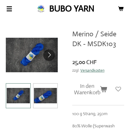
BUBO YARN
Zum
Hauptinhalt
springen
Merino / Seide
DK - MSDK103
25,00 CHF
zzgl.
Versandkosten
In den
Warenkorb
100 g Strang; 250m
80% Wolle (Superwash