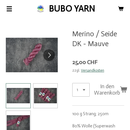
BUBO YARN
Zum
Hauptinhalt
springen
Merino / Seide
DK - Mauve
25,00 CHF
zzgl.
Versandkosten
In den
Warenkorb
100 g Strang; 250m
80% Wolle (Superwash