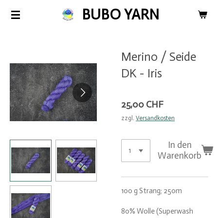
BUBO YARN
Zum
Hauptinhalt
springen
Merino / Seide
DK - Iris
25,00 CHF
zzgl.
Versandkosten
In den
Warenkorb
100 g Strang; 250m
80% Wolle (Superwash