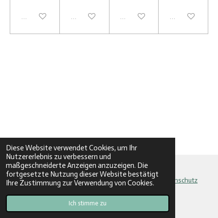
Deaktiviert
Deaktiviert
Deaktiviert
Deaktiviert
Diese Website verwendet Cookies, um Ihr
Nutzererlebnis zu verbessern und
maßgeschneiderte Anzeigen anzuzeigen. Die
fortgesetzte Nutzung dieser Website bestätigt
AGB
|
Zahlung und Versand
|
Widerrufsbelehrung
|
Datenschutz
Ihre Zustimmung zur Verwendung von Cookies.
© 2024 - 2026 BuBo Yarn
Ich stimme zu